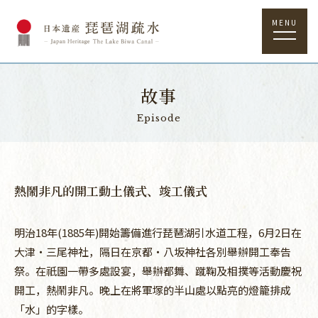
MENU
故事
Episode
熱鬧非凡的開工動土儀式、竣工儀式
明治18年(1885年)開始籌備進行琵琶湖引水道工程，6月2日在
大津・三尾神社，隔日在京都・八坂神社各別舉辦開工奉告
祭。在祇園一帶多處設宴，舉辦都舞、蹴鞠及相撲等活動慶祝
開工，熱鬧非凡。晚上在將軍塚的半山處以點亮的燈籠排成
「水」的字樣。