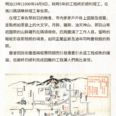
明治23年(1890年)4月9日，耗時5年的工程終於順利竣工，在
夷川碼頭舉辦竣工奉告祭。
在竣工奉告祭前日的晚會，市內家家戶戶掛上國旗及燈籠，
並點燃如意嶽上的大文字。月鉾、雞鉾、油天神山、郭巨山等
祇園祭的山鉾羅列在碼頭南側，四周圍滿了工作人員。當時的
報紙形容那熱鬧的場景，如同盂蘭盆節及過年同時慶祝般的熱
鬧。
雖曾因技術層面與經費問題而引發擔憂引水道工程成敗的議
論，但最終仍順利完成困難的工程讓人們無比喜悅。