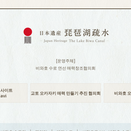
[운영주체]
비와호 수로 연선 매력창조협의회
식사이트
교토 오카자키 매력 만들기 추진 협의회
비와호 
avi