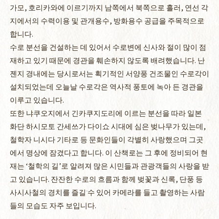
가모, 호리카와에 이르기까지 남쪽에서 북쪽으로 흘러, 연선 각
지에서의 수력이용 및 관개용수, 방화용수 공급을 주목적으로
합니다.
수로 분선을 건설하는 데 있어서 수로변에 신사와 절이 많이 점
재하고 있기 때문에 경관을 훼손하지 않도록 배려했습니다. 난
젠지 경내에는 당시로서는 획기적인 서양풍 건조물인 수로각이
설치되었는데 오늘날 수로각은 역사적 풍토에 녹아 든 경관을
이루고 있습니다.
또한 냐쿠오지에서 긴카쿠지도리에 이르는 분선을 따라 일본
화단 하시모토 간세쓰가 다이쇼 시대에 심은 벚나무가 있는데,
철학자 니시다 기타로 등 문화인들이 각별히 사랑했으며 그곳
에서 명상에 잠겼다고 합니다. 이 산책로는 그 후에 정비되어 현
재는 ‘철학의 길’로 알려져 많은 시민들과 관광객들의 사랑을 받
고 있습니다. 잔잔한 수로의 흐름과 함께 벚꽃과 신록, 단풍 등
사시사철의 경치를 즐길 수 있어 카메라를 들고 촬영하는 사람
들의 모습도 자주 보입니다.