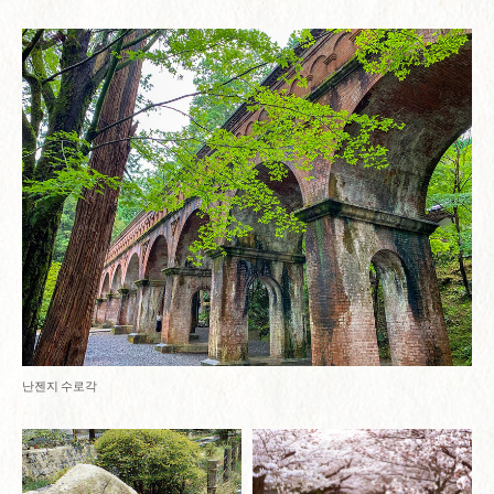
난젠지 수로각