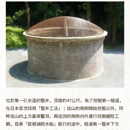
位於第一引水道的豎井，深度約47公尺。為了挖掘第一隧道，
在日本首次採用「豎井工法」；從山的兩側開始挖掘以外，同
時從山的上方垂直鑿洞，再從洞的兩側向外進行挖掘縮短工
期。搭乘「琵琶湖疏水船」航行的途中，經過第一豎井下方