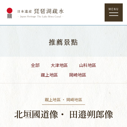
MENU
推薦景點
全部
大津地區
山科地區
蹴上地區
岡崎地區
蹴上地區 ・ 岡崎地區
北垣國道像・ 田邉朔郎像