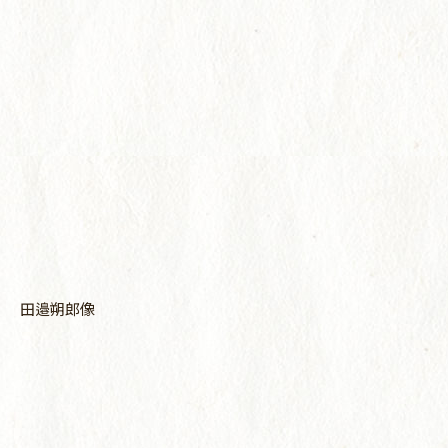
田邉朔郎像