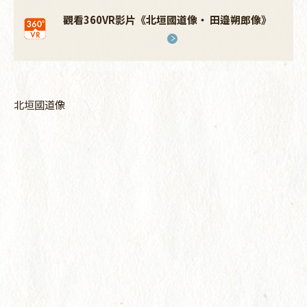
觀看360VR影片《北垣國道像・ 田邉朔郎像》
北垣國道像