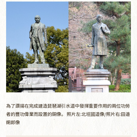
為了讚揚在完成建造琵琶湖引水道中發揮重要作用的兩位功勞
者的豐功偉業而設置的銅像。 照片左:北垣國道像/照片右:田邉
朔郎像