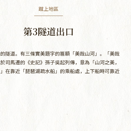
蹴上地區
第3隧道出口
道的隧道。有三條實美題字的匾額「美哉山河」。「美哉
典於司馬遷的《史記》孫子吳起列傳，意為「山河之美，
。」在靠近「琵琶湖疏水船」的乘船處，上下船時可靠近