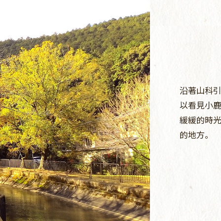
沿著山科
以看見小
緩緩的時
的地方。