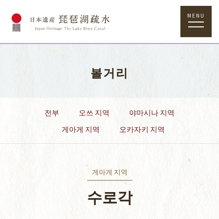
MENU
볼거리
전부
오쓰 지역
야마시나 지역
게아게 지역
오카자키 지역
게아게 지역
수로각