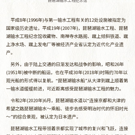
琵琶湖输水工程纪念馆
平成8年(1996年)与第一输水工程有关的12处设施被指定为
国家级历史遗址，平成19年(2007年)，琵琶湖输水工程、琵琶
湖输水工程纪念馆收藏物、南禅寺水路阁、蹴上倾斜铁道、蹴
上净水场、蹴上发电厂等被经济产业省认定为近代化产业遗
产。
另外，由于陆上交通的日渐发达和战争的影响，昭和26年
(1951年)被中断的船运，也在平成30年(2018年)时隔约70年以
观光船的形式得以复航。“琵琶湖输水船”从大津到蹴上顺着第
一输水道缓缓前进，可近距离感受琵琶湖输水工程的魅力。
令和2年(2020年)6月，琵琶湖输水道以“连接京都和大津的
希望之路琵琶湖输水～乘船、徒步去感受明治时代的怀旧时光
～”的综合景观，被认定为日本遗产。
琵琶湖输水工程带领着京都实现了城市的复兴和飞跃，连接