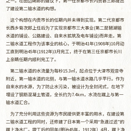
之一。在田边朔郎的建议下，第一任京都市长内贵甚三郎提出
了建设第二输水道的构想。
这个构想在内贵市长的任期内并未得到实现。第二代京都市
长西乡菊次郎上任后为了实现京都市三大事业(第二琵琶湖输
水道的铺设、公路建设、自来水拡筑及电车铺设)而奔走。第
二输水道工程作为该事业的核心，于明治41年(1908年)10月动
工直到明治45年(1912年)3月完工，终于在第三任京都市长川
上亲睛任期内顺利完工了。
第二输水道的水流量为每秒15.3㎥，起点位于大津市观音寺
附近，第一输水道的北侧，与第一输水道水路几乎平行。作为
自来水的水源，为了防止水污染，被设计为全封闭式，在地下
埋设了钢筋混凝土管道，全长约为7.4km，水流在蹴上与第一
输水道汇合。
为了充分利用这些资源为市民提供更丰富的用水，在建设第
二输水道工程的同时，还修建了日本第一个采用“急速过滤”的
蹴上净水厂。竣工后的同年(明治45年，1912年）4月，蹴上净