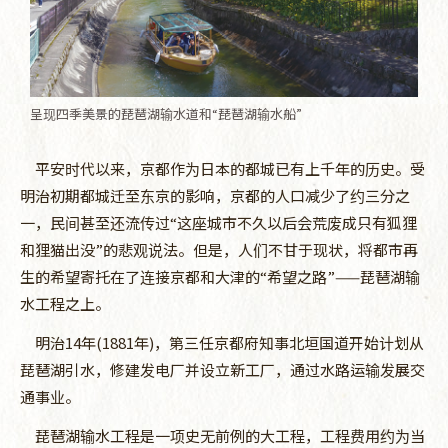
呈现四季美景的琵琶湖输水道和“琵琶湖输水船”
平安时代以来，京都作为日本的都城已有上千年的历史。受
明治初期都城迁至东京的影响，京都的人口减少了约三分之
一，民间甚至还流传过“这座城市不久以后会荒废成只有狐狸
和狸猫出没”的悲观说法。但是，人们不甘于现状，将都市再
生的希望寄托在了连接京都和大津的“希望之路”——琵琶湖输
水工程之上。
明治14年(1881年)，第三任京都府知事北垣国道开始计划从
琵琶湖引水，修建发电厂并设立新工厂，通过水路运输发展交
通事业。
琵琶湖输水工程是一项史无前例的大工程，工程费用约为当