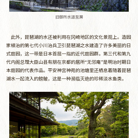
旧御所水道泵房
此外，琵琶湖的水还被利用在冈崎地区的文化景观上。造园
家植治的第七代小川治兵卫引琵琶湖之水建造了许多美丽的日
式庭园，这一带是日本首屈一指的近代庭园群。第三代和第九
代内阁总理大臣山县有朋在京都的居所“无邻庵”是明治时期日
本庭园的代表作品。平安神宫神苑的池塘里还栖息着随着琵琶
湖水一起流入的鳑鲏，这是一种濒临灭绝的珍稀淡水鱼类。