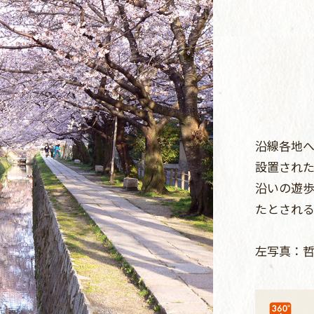
沿線各地
設置され
沿いの遊
たとされ
左写真：