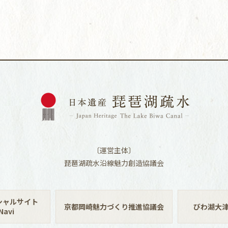
〔運営主体〕
琵琶湖疏水沿線魅力創造協議会
シャルサイト
京都岡崎魅力づくり推進協議会
びわ湖大
avi