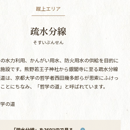
蹴上エリア
疏水分線
そすいぶんせん
への水力利用、かんがい用水、防火用水の供給を目的に
た施設です。熊野若王子神社から銀閣寺に至る疏水分線
歩道は、京都大学の哲学者西田幾多郎らが思索にふけっ
ることにちなみ、「哲学の道」と呼ばれています。
哲学の道
「疏水分線」を
360°VRで見る