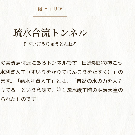
蹴上エリア
疏水合流トンネル
そすいごうりゅうとんねる
水の合流点付近にあるトンネルです。田邉朔郎の揮ごう
藉水利資人工（すいりをかりてじんこうをたすく）」の
ります。「藉水利資人工」とは、「自然の水の力を人間
役立てる」という意味で、第１疏水竣工時の明治天皇の
とられたものです。