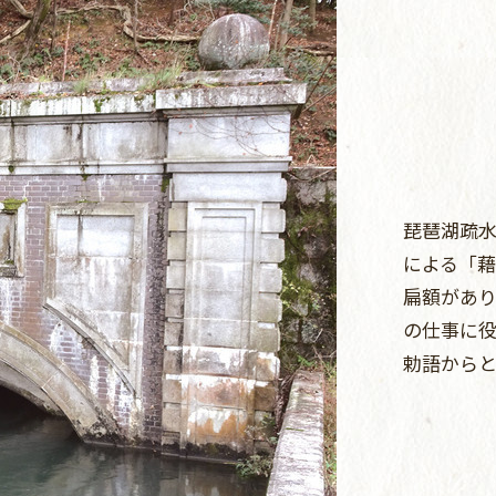
琵琶湖疏
による「
扁額があ
の仕事に
勅語から