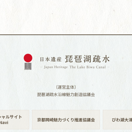
〔運営主体〕
琵琶湖疏水沿線魅力創造協議会
シャルサイト
京都岡崎魅力づくり推進協議会
びわ湖大
avi