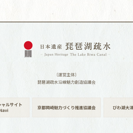
〔運営主体〕
琵琶湖疏水沿線魅力創造協議会
シャルサイト
京都岡崎魅力づくり推進協議会
びわ湖大
avi