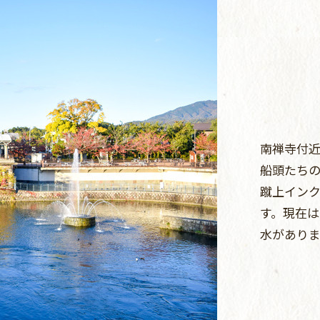
南禅寺付
船頭たちの
蹴上イン
す。現在
水がありま