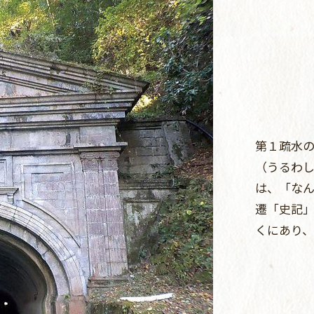
第１疏水の
（うるわ
は、「な
遷「史記
くにあり