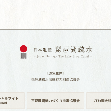
〔運営主体〕
琵琶湖疏水沿線魅力創造協議会
シャルサイト
京都岡崎魅力づくり推進協議会
びわ湖大
avi